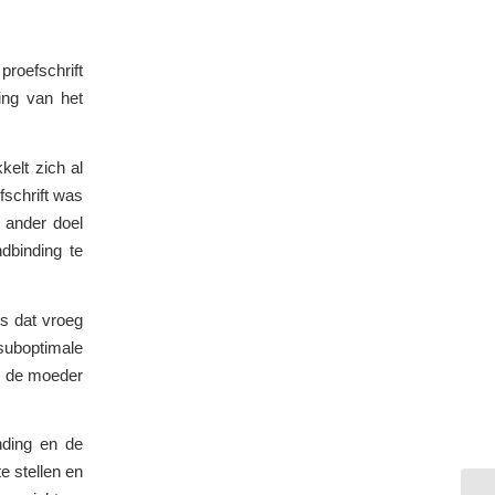
roefschrift
ling van het
kelt zich al
efschrift was
 ander doel
binding te
s dat vroeg
suboptimale
j de moeder
nding en de
e stellen en