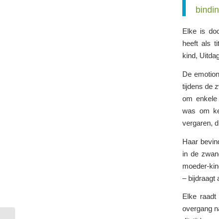
bindin
Elke is do
heeft als t
kind, Uitda
De emotione
tijdens de z
om enkele 
was om ke
vergaren, d
Haar bevin
in de zwan
moeder-kin
– bijdraagt
Elke raadt
overgang na