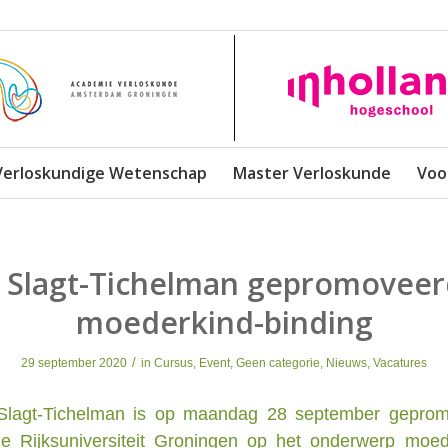
Verloskundige Wetenschap
Master Verloskunde
Voo
e Slagt-Tichelman gepromoveer
moederkind-binding
/
29 september 2020
in
Cursus
,
Event
,
Geen categorie
,
Nieuws
,
Vacatures
Slagt-Tichelman is op maandag 28 september gepro
e Rijksuniversiteit Groningen op het onderwerp moed