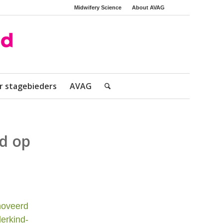
Midwifery Science
About AVAG
r stagebieders
AVAG
d op
moveerd
erkind-