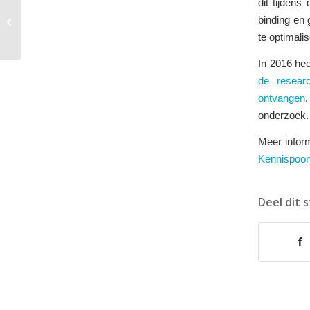
dit tijdens
Nieuw: Factsheet Continuїteit van
binding en 
zorgverlener in de geboortezorg
te optimali
In 2016 hee
de resear
ontvangen
onderzoek.
Meer infor
Kennispoor
Deel dit 