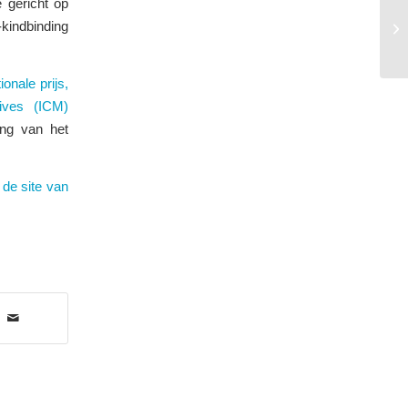
e gericht op
-kindbinding
ionale prijs,
ives (ICM)
ing van het
 de site van