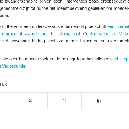
 de zwangerschap te blijven doen. Interventies zoals groepseducati
gehechtheid zijn tot nu toe het meest belovend gebleken om moeder
seren.
ft Elke voor een onderzoeksopzet binnen dit proefschrift
een internat
ch proposal award van de International Confederation of Midw
. Het gewonnen bedrag heeft ze gebruikt voor de data-verzamel
matie over haar onderzoek en de belangrijkste bevindingen
vind je op
t Verloskunde
.
stuk