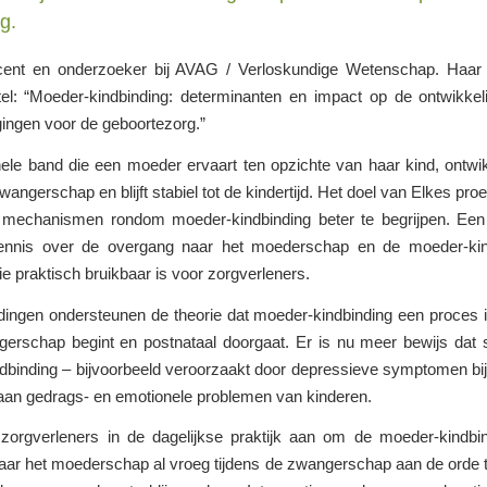
g.
cent en onderzoeker bij AVAG / Verloskundige Wetenschap. Haar p
itel: “Moeder-kindbinding: determinanten en impact op de ontwikke
gingen voor de geboortezorg.”
le band die een moeder ervaart ten opzichte van haar kind, ontwik
wangerschap en blijft stabiel tot de kindertijd. Het doel van Elkes pro
mechanismen rondom moeder-kindbinding beter te begrijpen. Een
nnis over de overgang naar het moederschap en de moeder-kind
ie praktisch bruikbaar is voor zorgverleners.
dingen ondersteunen de theorie dat moeder-kindbinding een proces i
gerschap begint en postnataal doorgaat. Er is nu meer bewijs dat 
dbinding – bijvoorbeeld veroorzaakt door depressieve symptomen bi
 aan gedrags- en emotionele problemen van kinderen.
 zorgverleners in de dagelijkse praktijk aan om de moeder-kindbi
ar het moederschap al vroeg tijdens de zwangerschap aan de orde t