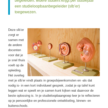
begeleiden. Iedere student krijgt per studiejaar
een studieloopbaanbegeleider (slb’er)
toegewezen.
Deze slb’er
zorgt er
samen met
de andere
docenten
voor dat je
je snel thuis
voelt op de
opleiding.
Het overleg
met je slb’er vindt plaats in groepsbijeenkomsten en -als dat
nodig is- in een kort individueel gesprek, zodat je op tafel kunt
leggen wat er speelt en je samen kunt kijken wat daarvoor de
beste oplossing is. In je studieloopbaangroep leer je te reflecteren
op je persoonlijke en professionele ontwikkeling, binnen- en
buitenschools.