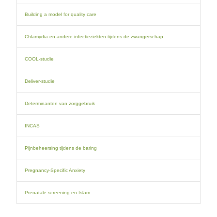
Building a model for quality care
Chlamydia en andere infectieziekten tijdens de zwangerschap
COOL-studie
Deliver-studie
Determinanten van zorggebruik
INCAS
Pijnbeheersing tijdens de baring
Pregnancy-Specific Anxiety
Prenatale screening en Islam