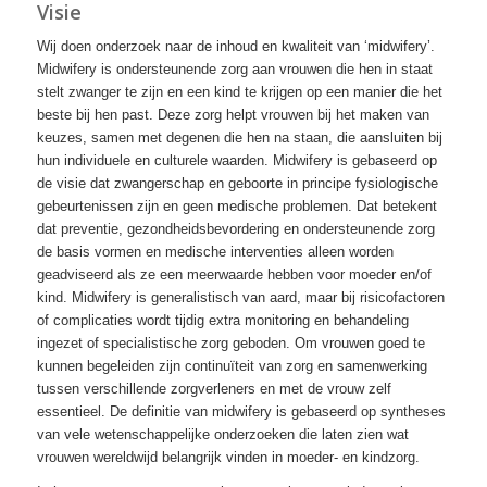
Visie
Wij doen onderzoek naar de inhoud en kwaliteit van ‘midwifery’.
Midwifery is ondersteunende zorg aan vrouwen die hen in staat
stelt zwanger te zijn en een kind te krijgen op een manier die het
beste bij hen past. Deze zorg helpt vrouwen bij het maken van
keuzes, samen met degenen die hen na staan, die aansluiten bij
hun individuele en culturele waarden. Midwifery is gebaseerd op
de visie dat zwangerschap en geboorte in principe fysiologische
gebeurtenissen zijn en geen medische problemen. Dat betekent
dat preventie, gezondheidsbevordering en ondersteunende zorg
de basis vormen en medische interventies alleen worden
geadviseerd als ze een meerwaarde hebben voor moeder en/of
kind. Midwifery is generalistisch van aard, maar bij risicofactoren
of complicaties wordt tijdig extra monitoring en behandeling
ingezet of specialistische zorg geboden. Om vrouwen goed te
kunnen begeleiden zijn continuïteit van zorg en samenwerking
tussen verschillende zorgverleners en met de vrouw zelf
essentieel. De definitie van midwifery is gebaseerd op syntheses
van vele wetenschappelijke onderzoeken die laten zien wat
vrouwen wereldwijd belangrijk vinden in moeder- en kindzorg.