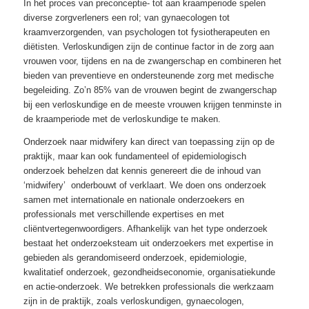
In het proces van preconceptie- tot aan kraamperiode spelen
diverse zorgverleners een rol; van gynaecologen tot
kraamverzorgenden, van psychologen tot fysiotherapeuten en
diëtisten. Verloskundigen zijn de continue factor in de zorg aan
vrouwen voor, tijdens en na de zwangerschap en combineren het
bieden van preventieve en ondersteunende zorg met medische
begeleiding. Zo’n 85% van de vrouwen begint de zwangerschap
bij een verloskundige en de meeste vrouwen krijgen tenminste in
de kraamperiode met de verloskundige te maken.
Onderzoek naar midwifery kan direct van toepassing zijn op de
praktijk, maar kan ook fundamenteel of epidemiologisch
onderzoek behelzen dat kennis genereert die de inhoud van
‘midwifery’ onderbouwt of verklaart. We doen ons onderzoek
samen met internationale en nationale onderzoekers en
professionals met verschillende expertises en met
cliëntvertegenwoordigers. Afhankelijk van het type onderzoek
bestaat het onderzoeksteam uit onderzoekers met expertise in
gebieden als gerandomiseerd onderzoek, epidemiologie,
kwalitatief onderzoek, gezondheidseconomie, organisatiekunde
en actie-onderzoek. We betrekken professionals die werkzaam
zijn in de praktijk, zoals verloskundigen, gynaecologen,