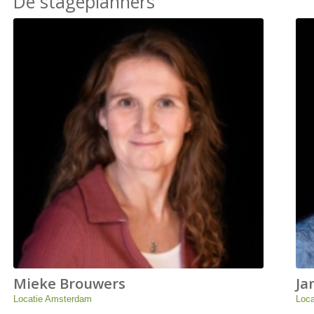
De stageplanners
Mieke Brouwers
Ja
Locatie Amsterdam
Loca