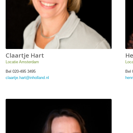
Claartje Hart
He
Locatie Amsterdam
Loca
Bel 020-495 3495
Bel 
claartje.hart@inholland.nl
henr