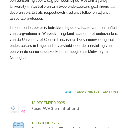
een aanstelling voor 1 dag per week bij de Western Sydney
University in Australië en zijn twee onderzoekers geaffilieerd aan
deze universiteit als respectievelijk adjunct fellow en adjunct
associate professor.
En een onderzoeker is betrokken bij de evaluatie van continuïteit
van zorgverlener in Warwick, Engeland, samen met onderzoekers
van de University of Central Lancashire. De samenwerking met
onderzoekers in Engeland is versterkt door de aanstelling van
een van de senior onderzoekers als hoogleraar Midwifery in
Nottingham.
Alle
/
Event
/
Nieuws
/
Vacatures
18 DECEMBER 2025
Fusie AVAG en Inholland
13 OKTOBER 2025