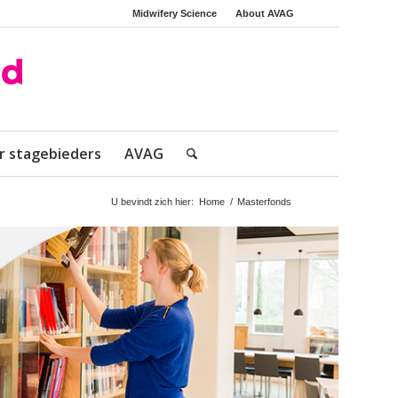
Midwifery Science
About AVAG
r stagebieders
AVAG
U bevindt zich hier:
Home
/
Masterfonds