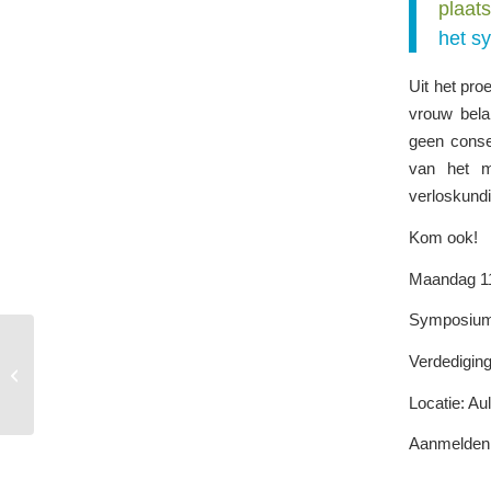
plaat
het s
Uit het pro
vrouw bela
geen conse
van het m
verloskundig
Kom ook!
Maandag 1
Symposium V
Verdediging
Verloskunde benoemd
tot Topopleiding
Locatie: A
Aanmelden 