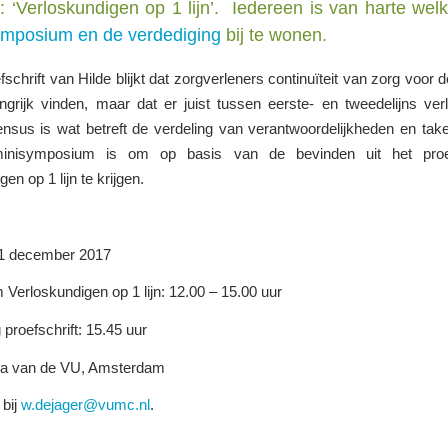
s: ‘Verloskundigen op 1 lijn’. Iedereen is van harte we
ymposium en de verdediging
bij te wonen.
efschrift van Hilde blijkt dat zorgverleners continuïteit van zorg voor
ngrijk vinden, maar dat er juist tussen eerste- en tweedelijns ver
nsus is wat betreft de verdeling van verantwoordelijkheden en take
inisymposium is om op basis van de bevinden uit het proef
en op 1 lijn te krijgen.
1 december 2017
erloskundigen op 1 lijn: 12.00 – 15.00 uur
 proefschrift: 15.45 uur
ula van de VU, Amsterdam
bij
w.dejager@vumc.nl
.