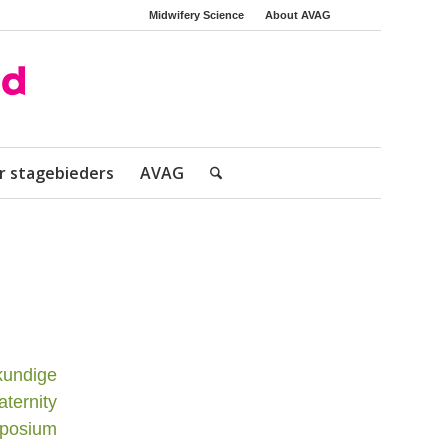
Midwifery Science
About AVAG
r stagebieders
AVAG
kundige
ternity
mposium