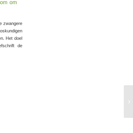
lkom om
 de zwangere
loskundigen
n. Het doel
schrift de