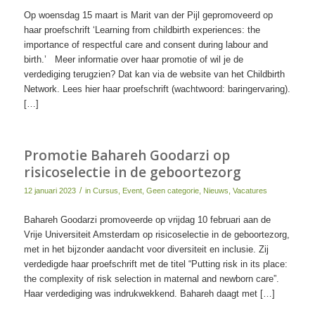
Op woensdag 15 maart is Marit van der Pijl gepromoveerd op
haar proefschrift ‘Learning from childbirth experiences: the
importance of respectful care and consent during labour and
birth.’ Meer informatie over haar promotie of wil je de
verdediging terugzien? Dat kan via de website van het Childbirth
Network. Lees hier haar proefschrift (wachtwoord: baringervaring).
[…]
Promotie Bahareh Goodarzi op
risicoselectie in de geboortezorg
/
12 januari 2023
in
Cursus
,
Event
,
Geen categorie
,
Nieuws
,
Vacatures
Bahareh Goodarzi promoveerde op vrijdag 10 februari aan de
Vrije Universiteit Amsterdam op risicoselectie in de geboortezorg,
met in het bijzonder aandacht voor diversiteit en inclusie. Zij
verdedigde haar proefschrift met de titel “Putting risk in its place:
the complexity of risk selection in maternal and newborn care”.
Haar verdediging was indrukwekkend. Bahareh daagt met […]