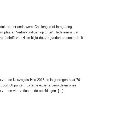
ok op het onderwerp ‘Challenges of integrating
 plaats: ‘Verloskundigen op 1 lijn’. Iedereen is van
fschrift van Hilde blijkt dat zorgverleners continuïteit
en van de Keuzegids Hbo 2018 en is gestegen naar 76
 scoort 60 punten. Externe experts beoordelen onze
 van de vier verloskunde opleidingen. […]