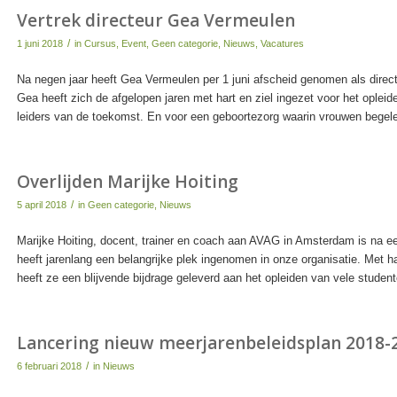
Vertrek directeur Gea Vermeulen
/
1 juni 2018
in
Cursus
,
Event
,
Geen categorie
,
Nieuws
,
Vacatures
Na negen jaar heeft Gea Vermeulen per 1 juni afscheid genomen als dire
Gea heeft zich de afgelopen jaren met hart en ziel ingezet voor het oplei
leiders van de toekomst. En voor een geboortezorg waarin vrouwen begele
Overlijden Marijke Hoiting
/
5 april 2018
in
Geen categorie
,
Nieuws
Marijke Hoiting, docent, trainer en coach aan AVAG in Amsterdam is na ee
heeft jarenlang een belangrijke plek ingenomen in onze organisatie. Met ha
heeft ze een blijvende bijdrage geleverd aan het opleiden van vele student
Lancering nieuw meerjarenbeleidsplan 2018-
/
6 februari 2018
in
Nieuws