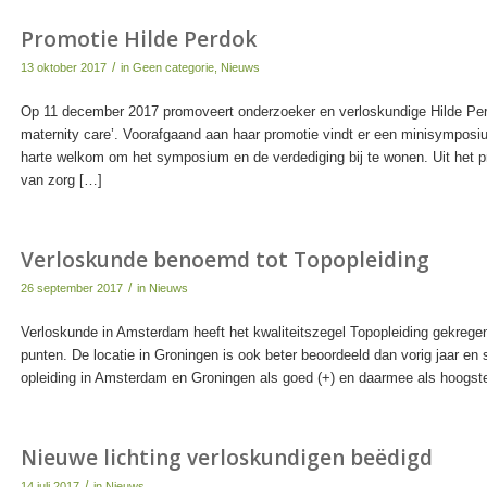
Promotie Hilde Perdok
/
13 oktober 2017
in
Geen categorie
,
Nieuws
Op 11 december 2017 promoveert onderzoeker en verloskundige Hilde Perd
maternity care’. Voorafgaand aan haar promotie vindt er een minisymposium
harte welkom om het symposium en de verdediging bij te wonen. Uit het proe
van zorg […]
Verloskunde benoemd tot Topopleiding
/
26 september 2017
in
Nieuws
Verloskunde in Amsterdam heeft het kwaliteitszegel Topopleiding gekreg
punten. De locatie in Groningen is ook beter beoordeeld dan vorig jaar en
opleiding in Amsterdam en Groningen als goed (+) en daarmee als hoogste
Nieuwe lichting verloskundigen beëdigd
/
14 juli 2017
in
Nieuws