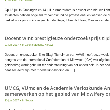
Op 13 juli in Groningen en 14 juli in Amsterdam is er weer een nieuwe licht
studenten hebben opgeleid tot verloskundige professional en wensen de 
verloskundigen in Groningen: Amela Belja, Ellen de Haan, Maaike van der
Docent wint prestigieuze onderzoeksprijs tij
/
23 juni 2017
in
Geen categorie
,
Nieuws
Docent en onderzoeker Elke Slagt-Tichelman van AVAG heeft deze week e
congres van de International Confederation of Midwives (ICM) wat afgel
geldbedrag wordt gebruikt ter ondersteuning van het onderzoek. In het on
geassocieerd zijn met moederkind-binding en […]
UMCG, VUmc en de Academie Verloskunde A
samenwerken op het gebied van Midwifery o
/
13 juni 2017
in
Nieuws