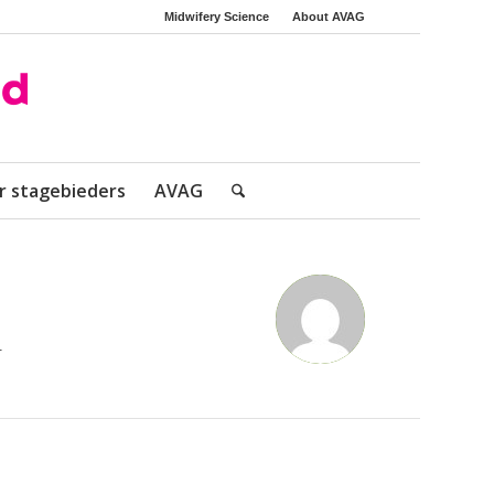
Midwifery Science
About AVAG
r stagebieders
AVAG
.