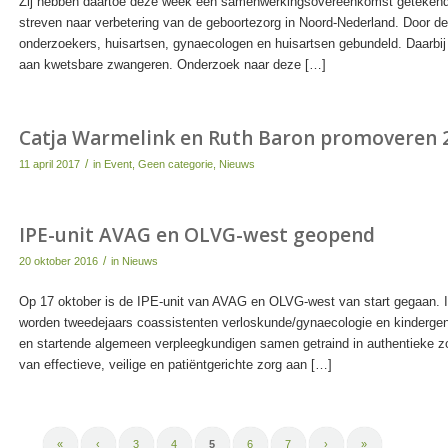
Zij hebben daartoe deze week een samenwerkingsovereenkomst getekend
streven naar verbetering van de geboortezorg in Noord-Nederland. Door d
onderzoekers, huisartsen, gynaecologen en huisartsen gebundeld. Daarbij 
aan kwetsbare zwangeren. Onderzoek naar deze […]
Catja Warmelink en Ruth Baron promoveren 
/
11 april 2017
in
Event
,
Geen categorie
,
Nieuws
IPE-unit AVAG en OLVG-west geopend
/
20 oktober 2016
in
Nieuws
Op 17 oktober is de IPE-unit van AVAG en OLVG-west van start gegaan. IP
worden tweedejaars coassistenten verloskunde/gynaecologie en kindergene
en startende algemeen verpleegkundigen samen getraind in authentieke zor
van effectieve, veilige en patiëntgerichte zorg aan […]
«
‹
3
4
5
6
7
›
»