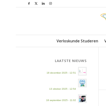
Verloskunde Studeren
LAATSTE NIEUWS
Fusie AVAG en Inholland
18 december 2025 - 12:51
Benoemd tot ‘Topopleiding’ in
Keuzegids hbo
13 oktober 2025 - 12:54
InTouch magazine september 2025
18 september 2025 - 11:02