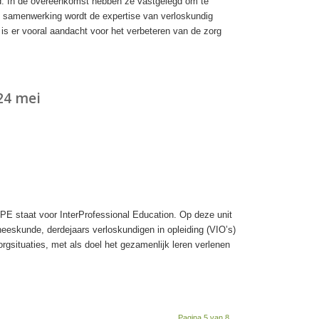
. In de overeenkomst hebben ze vastgelegd om te
e samenwerking wordt de expertise van verloskundig
is er vooral aandacht voor het verbeteren van de zorg
24 mei
E staat voor InterProfessional Education. Op deze unit
eskunde, derdejaars verloskundigen in opleiding (VIO’s)
gsituaties, met als doel het gezamenlijk leren verlenen
Pagina 5 van 8