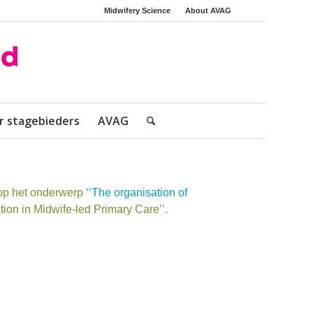
Midwifery Science
About AVAG
r stagebieders
AVAG
op het onderwerp
‘‘The organisation of
ion in Midwife-led Primary Care’’.