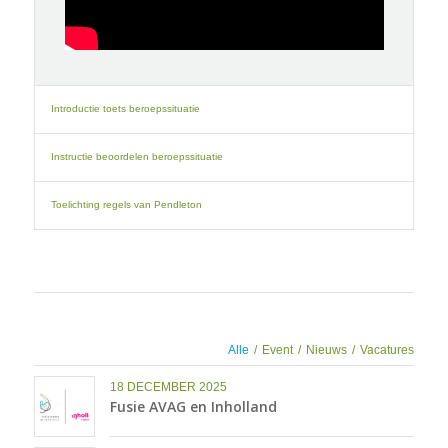
Introductie toets beroepssituatie
Instructie beoordelen beroepssituatie
Toelichting regels van Pendleton
Alle
/
Event
/
Nieuws
/
Vacatures
18 DECEMBER 2025
Fusie AVAG en Inholland