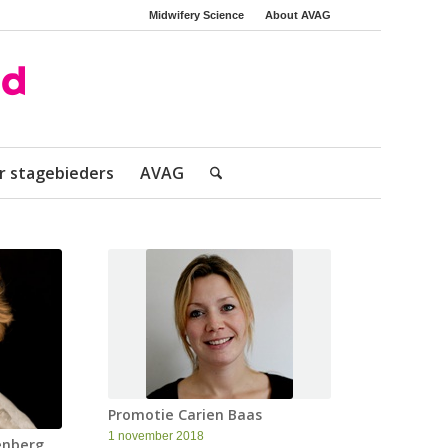
Midwifery Science
About AVAG
r stagebieders
AVAG
Promotie Carien Baas
1 november 2018
enberg