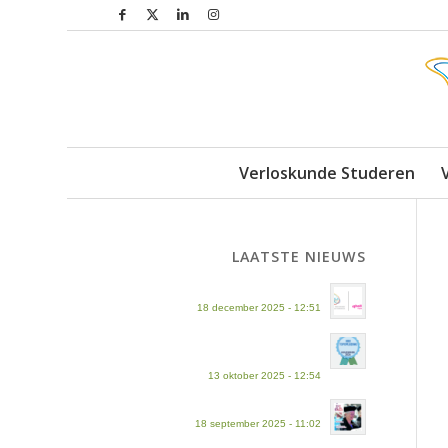
Verloskunde Studeren
LAATSTE NIEUWS
Fusie AVAG en Inholland
18 december 2025 - 12:51
Benoemd tot ‘Topopleiding’ in
Keuzegids hbo
13 oktober 2025 - 12:54
InTouch magazine september 2025
18 september 2025 - 11:02