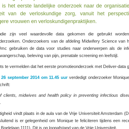
e is het eerste landelijke onderzoek naar de organisati
teit van de verloskundige zorg, vanuit het perspect
ere vrouwen en verloskundigenpraktijken.
udie zijn veel waardevolle data gekomen die gebruikt worden
derzoeken. Onderzoekers van de afdeling Midwifery Science va
VUmc gebruiken de data voor studies naar onderwerpen als de infe
zwangerschap, beleving van pijn, prenatale screening en leefstijl.
ts te vermelden dat het eerste promotieonderzoek met Deliver-data g
g 26 september 2014 om 11.45 uur
verdedigt onderzoeker Moniqu
hrift:
f clients, midwives and health policy in preventing infectious dis
.
igheid vindt plaats in de aula van de Vrije Universiteit Amsterdam (
luitend is er gelegenheid om Monique te feliciteren tijdens een rec
Boelelaan 1111). Dit is op loopafstand van de Vrije Universiteit.