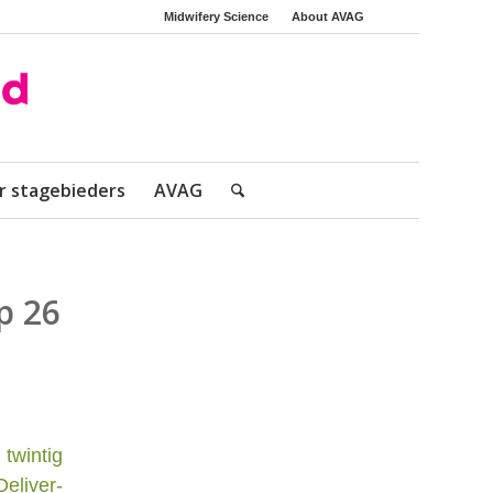
Midwifery Science
About AVAG
r stagebieders
AVAG
p 26
intig
eliver-