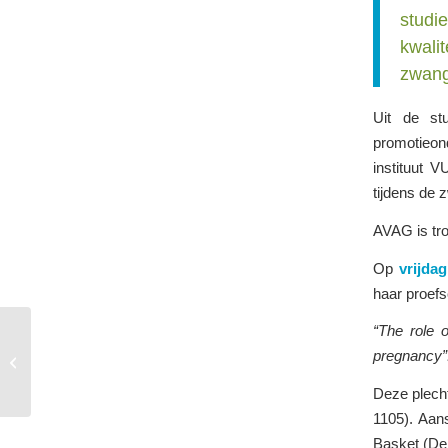
studi
kwali
zwang
Uit de st
promotieon
instituut 
tijdens de 
AVAG is tro
Op
vrijda
haar proefsc
“The role o
INCAS-2 website in de
pregnancy”
lucht
Deze plecht
1105). Aans
Basket (De 