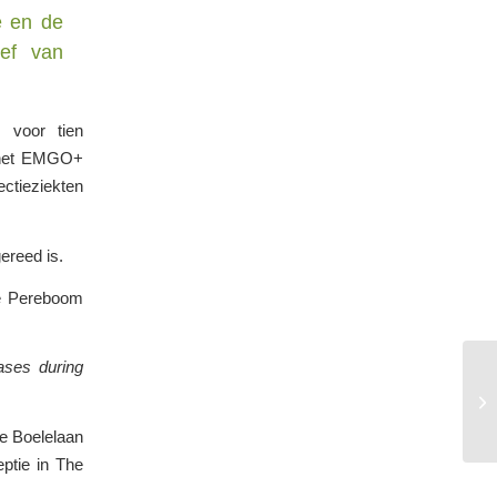
e en de
ief van
 voor tien
n het EMGO+
ctieziekten
ereed is.
e Pereboom
eases during
De Boelelaan
eptie in The